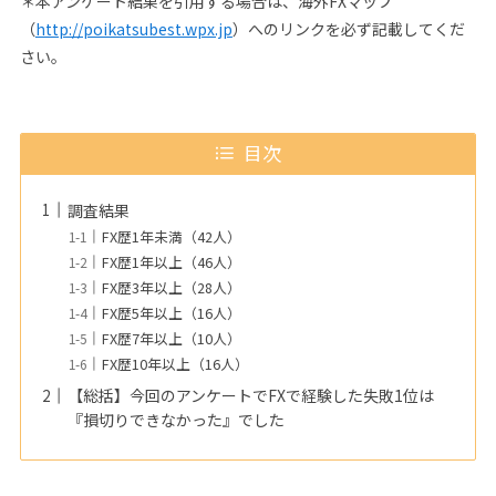
＊本アンケート結果を引用する場合は、海外FXマップ
（
http://poikatsubest.wpx.jp
）へのリンクを必ず記載してくだ
さい。
目次
調査結果
FX歴1年未満（42人）
FX歴1年以上（46人）
FX歴3年以上（28人）
FX歴5年以上（16人）
FX歴7年以上（10人）
FX歴10年以上（16人）
【総括】今回のアンケートでFXで経験した失敗1位は
『損切りできなかった』でした